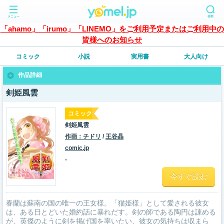
「ahamo」「irumo」「LINEMO」をご利用予定またはご利用中の
皆様へのお知らせ
コミック
小説
実用書
大人向け
作品詳細
剣姫風雲
コミック
剣姫風雲
作画：チドリ
/
王谷晶
comic.jp
-
今すぐ読む
春蘭は蘇南の国の唯一の王女様。「猫姫様」として愛される彼女
は、ある日とどいた婚約話に暴れだす。剣の師である陶円は諌める
が、英傑のように剣を掲げ国を率いたい、彼女の気持ちは収まら