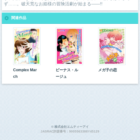
ず……。破天荒なお姫様の冒険活劇が始まる――!!
関連作品
Complex Mar
ビーナス・ル
メガ子の恋
ch
ージュ
© 株式会社エムティーアイ
JASRAC許諾番号：9005563388Y45129