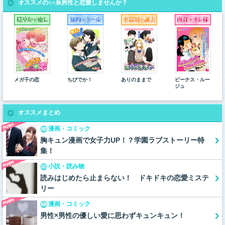
オススメの○○系男性と恋愛しませんか？
メガ子の恋
ちびでか！
ありのままで
ビーナス・ルー
ジュ
オススメまとめ
漫画・コミック
胸キュン漫画で女子力UP！？学園ラブストーリー特
集！
小説・読み物
読みはじめたら止まらない！ ドキドキの恋愛ミステ
リー
漫画・コミック
男性×男性の優しい愛に思わずキュンキュン！