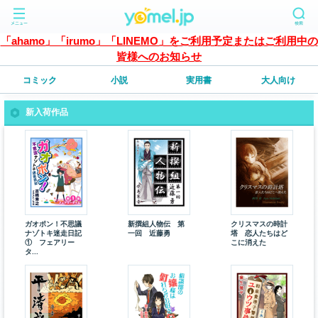
「ahamo」「irumo」「LINEMO」をご利用予定またはご利用中の
皆様へのお知らせ
コミック
小説
実用書
大人向け
新入荷作品
ガオポン！不思議
新撰組人物伝 第
クリスマスの時計
ナゾトキ迷走日記
一回 近藤勇
塔 恋人たちはど
① フェアリー
こに消えた
タ...