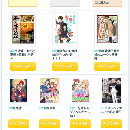
こに消えた
4位
平清盛～新たな
5位
相談部のお嬢様
6位
和泉貴理子警部
王権を目指した男
は釘打ちがお好
補のユーウツ事件
～
き！？
簿
今すぐ読む
今すぐ読む
今すぐ読む
7位
恋鬼譚
8位
剣姫風雲
9位
上を見ちゃ
10位
メルヘノマ
ダメなんだから
ニアの処方箋①
ね！
今すぐ読む
今すぐ読む
今すぐ読む
今すぐ読む