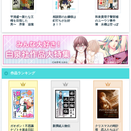
平清盛〜新たな王
相談部のお嬢様は
和泉貴理子警部補
権を目指した
釘打ちがお好
のユーウツ事件
男〜 序章 追憶
き！？
簿 水槽は空っぽ
作品ランキング
ガオポン！不思議
新撰組人物伝
クリスマスの時計
ナゾトキ迷走日記
塔 恋人たちはど