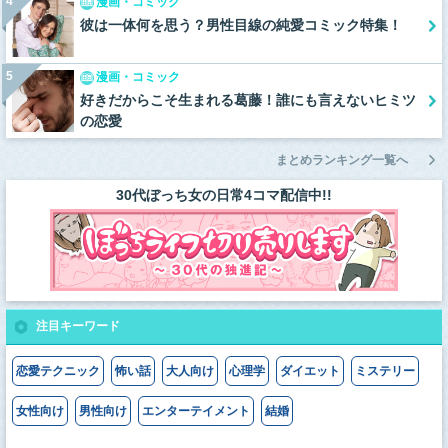
4
漫画・コミック
彼は一体何を思う？男性目線の純愛コミック特集！
5
漫画・コミック
好きだからこそ生まれる葛藤！誰にも言えないヒミツ
の恋愛
まとめランキング一覧へ
30代ぼっち女の日常4コマ配信中!!
注目キーワード
恋愛テクニック
怖い話
大人向け
心理学
ダイエット
ミステリー
女性向け
男性向け
エンターテイメント
結婚